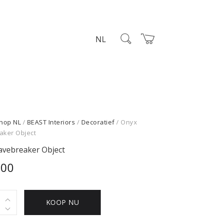
NL
hop NL
/
BEAST Interiors
/
Decoratief
/ Onyx
ker Object
vebreaker Object
,00
KOOP NU
eaker