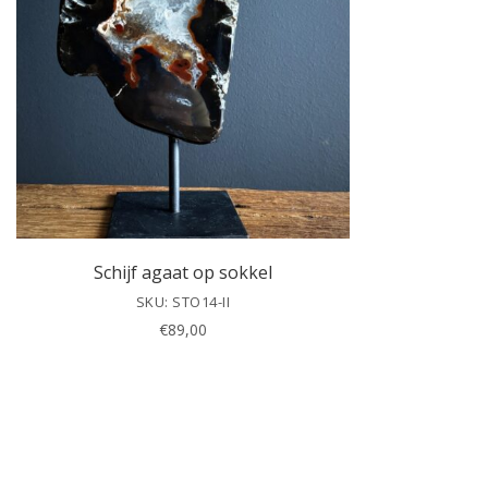
Schijf agaat op sokkel
SKU: STO14-II
€
89,00