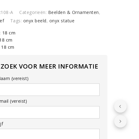
y
R108-A
Categorieën:
Beelden & Ornamenten
,
ef
Tags:
onyx beeld
,
onyx statue
: 18 cm
 18 cm
 18 cm
RZOEK VOOR MEER INFORMATIE
aam (vereist)
ail (vereist)
jf