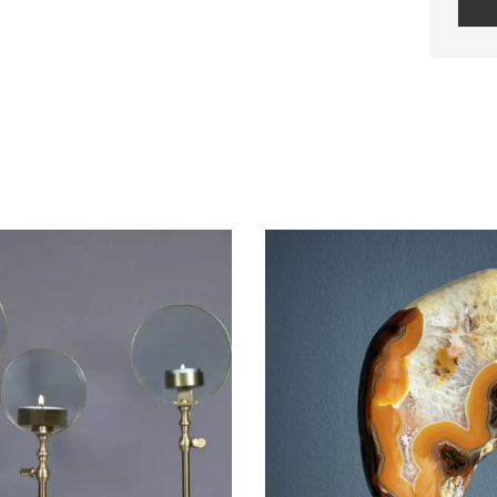
Plea
leav
this
field
empt