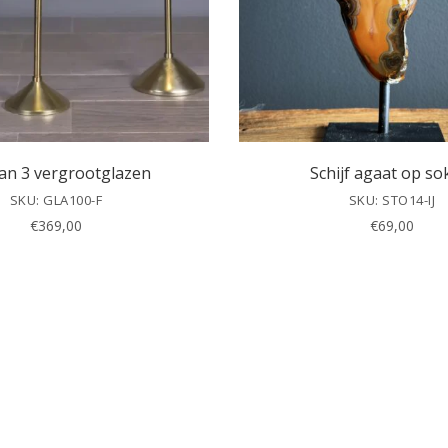
van 3 vergrootglazen
Schijf agaat op so
SKU: GLA100-F
SKU: STO14-IJ
€
369,00
€
69,00