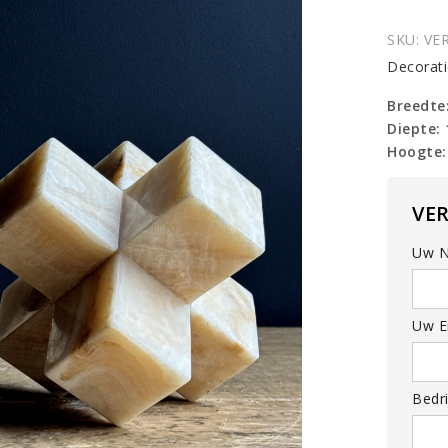
Object
quantit
SKU:
VE
Decorati
Breedte
Diepte:
Hoogte:
VE
Uw N
Uw Em
Bedri