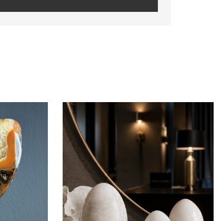
se
e
y.