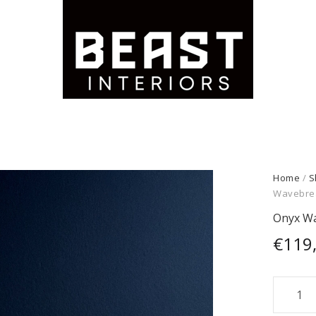
Home
/
S
Wavebrea
Onyx Wa
€
119
Onyx
Wavebr