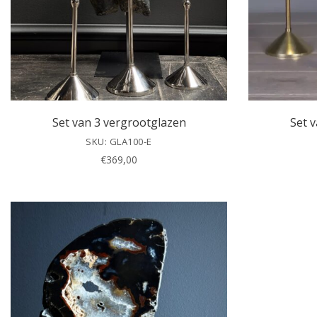
Set van 3 vergrootglazen
Set 
SKU: GLA100-E
€
369,00