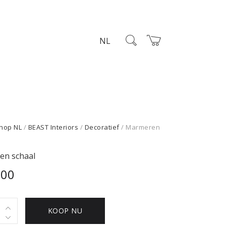
NL
hop NL
/
BEAST Interiors
/
Decoratief
/ Marmeren
en schaal
,00
ren
KOOP NU