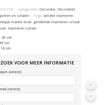
y
U10-CSB
Categorieën:
Decoratie
,
Decoratief
,
 potten en schalen
Tags:
antieke marmeren
ntique marble bowl
,
geribbelde marmeren schaal
,
bowl
,
marmeren schaal
: 45 cm
 45 cm
 16 cm
RZOEK VOOR MEER INFORMATIE
aam (vereist)
ail (vereist)