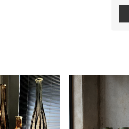
Plea
leav
this
field
empt