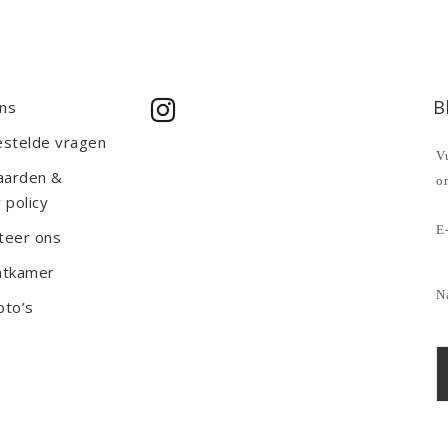
B
ns
estelde vragen
Vu
aarden &
o
 policy
E-
teer ons
htkamer
N
oto’s