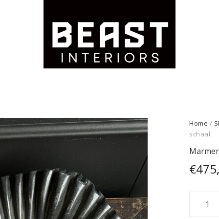
Home
/
S
schaal
Marmer
€
475
Marme
schaal