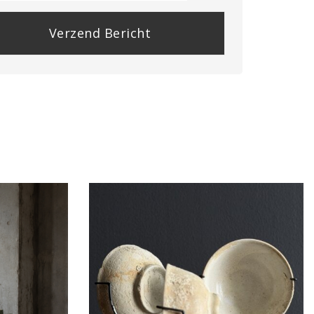
se
e
y.