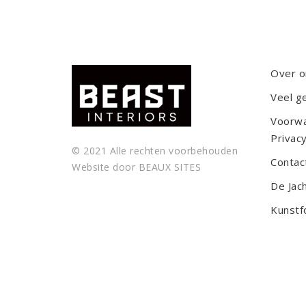
Over o
Veel g
Voorw
Privacy
© 2021 Alle rechten voorbehouden
Contac
Website door
BEAUX SITES
De Jac
Kunstf