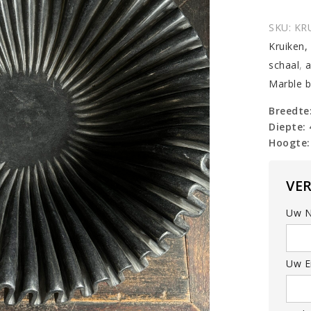
quantit
SKU:
KR
Kruiken,
schaal
,
a
Marble 
Breedte
Diepte:
Hoogte:
VE
Uw N
Uw Em