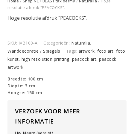
Home
/
Shop NL
/
BEAST taxidermy
/
Naturalia
/ Hoge
resolutie afdruk “PEACOCKS”.
Hoge resolutie afdruk “PEACOCKS”.
SKU:
IVB100-A
Categorieën:
Naturalia
,
Wanddecoratie / Spiegels
Tags:
artwork
,
foto art
,
foto
kunst
,
high resolution printing
,
peacock art
,
peacock
artwork
Breedte: 100 cm
Diepte: 3 cm
Hoogte: 150 cm
VERZOEK VOOR MEER
INFORMATIE
Uw Naam (vereist)