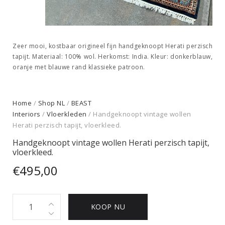
Zeer mooi, kostbaar origineel fijn handgeknoopt Herati perzisch
tapijt. Materiaal: 100% wol. Herkomst: India. Kleur: donkerblauw,
oranje met blauwe rand klassieke patroon.
Home
/
Shop NL
/
BEAST
Interiors
/
Vloerkleden
/ Handgeknoopt vintage wollen
Herati perzisch tapijt, vloerkleed.
Handgeknoopt vintage wollen Herati perzisch tapijt,
vloerkleed.
€
495,00
Handgeknoopt
KOOP NU
vintage