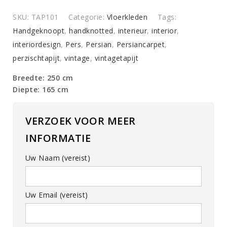
wollen
Herati
SKU:
TAP101
Categorie:
Vloerkleden
Tags:
perzisch
Handgeknoopt
,
handknotted
,
interieur
,
interior
,
tapijt,
interiordesign
,
Pers
,
Persian
,
Persiancarpet
,
vloerkleed.
perzischtapijt
,
vintage
,
vintagetapijt
quantity
Breedte: 250 cm
Diepte: 165 cm
VERZOEK VOOR MEER
INFORMATIE
Uw Naam (vereist)
Uw Email (vereist)