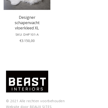
i
e
l
Designer
d
schapenvacht
e
vloerkleed XL
m
SKU: DHP101-A
p
€
3.150,00
t
y
.
© 2021 Alle rechten voorbehouden
Website door
BEAUX SITES