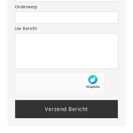
Onderwerp
Uw Bericht
P
l