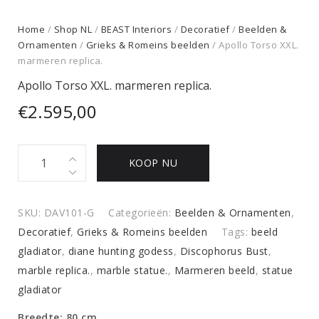
Home
/
Shop NL
/
BEAST Interiors
/
Decoratief
/
Beelden &
Ornamenten
/
Grieks & Romeins beelden
/ Apollo Torso XXL.
marmeren replica.
Apollo Torso XXL. marmeren replica.
€
2.595,00
Apollo
KOOP NU
Torso
XXL.
marmeren
SKU:
DAV101-G
Categorieën:
Beelden & Ornamenten
,
replica.
Decoratief
,
Grieks & Romeins beelden
Tags:
beeld
quantity
gladiator
,
diane hunting godess
,
Discophorus Bust
,
marble replica.
,
marble statue.
,
Marmeren beeld
,
statue
gladiator
Breedte: 80 cm