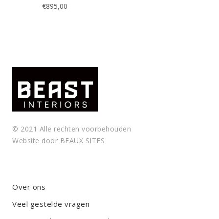
€
895,00
p
t
y
.
© 2021 Alle rechten voorbehouden
Website door
BEAUX SITES
Over ons
Veel gestelde vragen