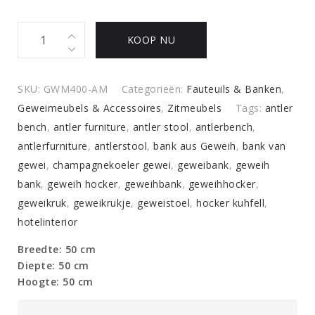
Geweikrukje
KOOP NU
Schapenvacht
quantity
SKU:
GWM400-AM
Categorieën:
Fauteuils & Banken
,
Geweimeubels & Accessoires
,
Zitmeubels
Tags:
antler
bench
,
antler furniture
,
antler stool
,
antlerbench
,
antlerfurniture
,
antlerstool
,
bank aus Geweih
,
bank van
gewei
,
champagnekoeler gewei
,
geweibank
,
geweih
bank
,
geweih hocker
,
geweihbank
,
geweihhocker
,
geweikruk
,
geweikrukje
,
geweistoel
,
hocker kuhfell
,
hotelinterior
Breedte: 50 cm
Diepte: 50 cm
Hoogte: 50 cm