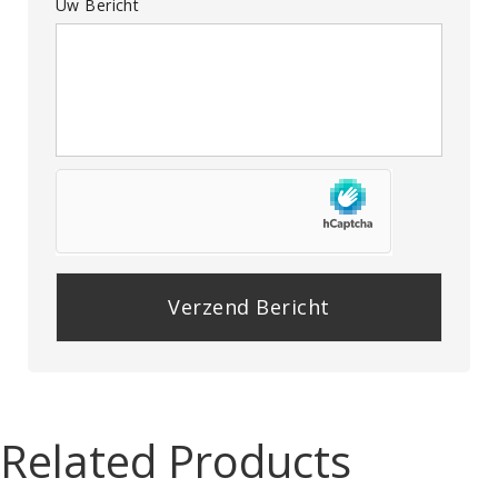
Uw Bericht
P
l
e
a
Related Products
s
e