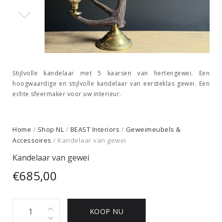
Stijlvolle kandelaar met 5 kaarsen van hertengewei. Een
hoogwaardige en stijlvolle kandelaar van eersteklas gewei. Een
echte sfeermaker voor uw interieur.
Home
/
Shop NL
/
BEAST Interiors
/
Geweimeubels &
Accessoires
/ Kandelaar van gewei
Kandelaar van gewei
€
685,00
Kandelaar
KOOP NU
van