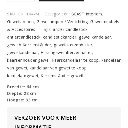
gewei
quantity
SKU:
GKH104-M
Categorieën:
BEAST Interiors
,
Geweilampen
,
Geweilampen / Verlichting
,
Geweimeubels
& Accessoires
Tags:
antler candlestick
,
antlercandlestick
,
candlestickantler
,
gewei kandelaar
,
geweih Kerzenständer
,
geweihkerzenhalter
,
geweikandelaar
,
HirschgeweihKerzenhalter
,
kaarsenhouder gewei
,
kaarskandelaar te koop
,
kandelaar
van gewei
,
kandelaar van gewei te koop
,
kandelaargewei
,
Kerzenständer geweih
Breedte: 64 cm
Diepte: 28 cm
Hoogte: 83 cm
VERZOEK VOOR MEER
INFORMATIE