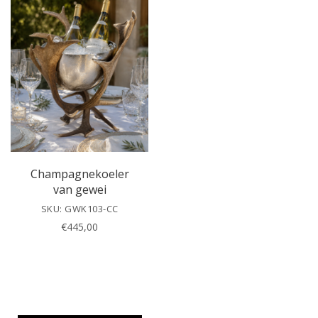
a
v
e
t
h
i
s
f
i
e
l
Champagnekoeler
d
van gewei
e
SKU: GWK103-CC
m
€
445,00
p
t
y
.