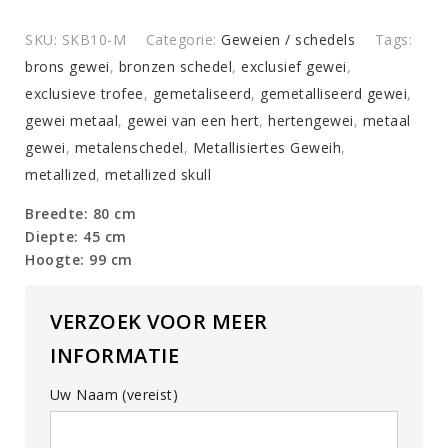
SKU:
SKB10-M
Categorie:
Geweien / schedels
Tags:
brons gewei
,
bronzen schedel
,
exclusief gewei
,
exclusieve trofee
,
gemetaliseerd
,
gemetalliseerd gewei
,
gewei metaal
,
gewei van een hert
,
hertengewei
,
metaal
gewei
,
metalenschedel
,
Metallisiertes Geweih
,
metallized
,
metallized skull
Breedte: 80 cm
Diepte: 45 cm
Hoogte: 99 cm
VERZOEK VOOR MEER
INFORMATIE
Uw Naam (vereist)