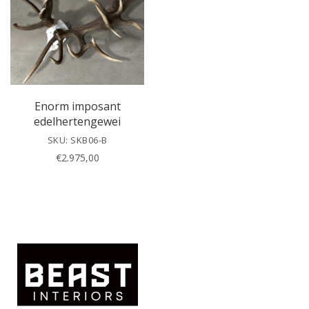
h
i
s
f
i
e
l
Enorm imposant
d
edelhertengewei
e
SKU: SKB06-B
m
€
2.975,00
p
t
y
.