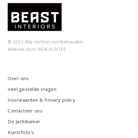
y
.
© 2021 Alle rechten voorbehouden
Website door
BEAUX SITES
Over ons
Veel gestelde vragen
Voorwaarden & Privacy policy
Contacteer ons
De Jachtkamer
Kunstfoto’s