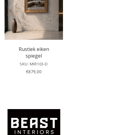
h
i
s
f
i
e
l
Rustiek eiken
d
spiegel
e
SKU: MIR103-D
m
€
879,00
p
t
y
.