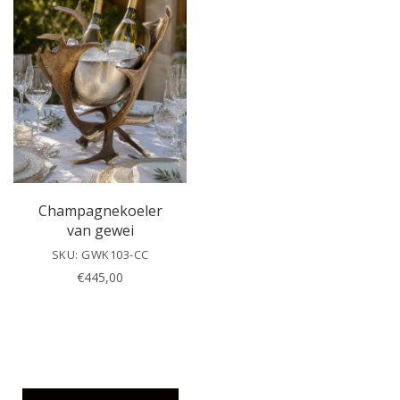
v
e
t
h
i
s
f
i
e
l
Champagnekoeler
d
van gewei
e
SKU: GWK103-CC
m
€
445,00
p
t
y
.