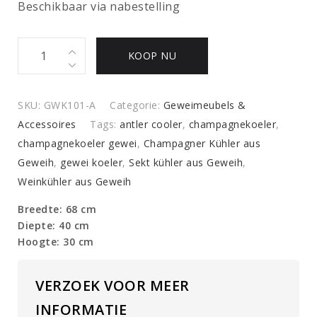
Beschikbaar via nabestelling
Luxe
KOOP NU
Champagnekoeler
quantity
SKU:
GWK101-A
Categorie:
Geweimeubels &
Accessoires
Tags:
antler cooler
,
champagnekoeler
,
champagnekoeler gewei
,
Champagner Kühler aus
Geweih
,
gewei koeler
,
Sekt kühler aus Geweih
,
Weinkühler aus Geweih
Breedte: 68 cm
Diepte: 40 cm
Hoogte: 30 cm
VERZOEK VOOR MEER
INFORMATIE