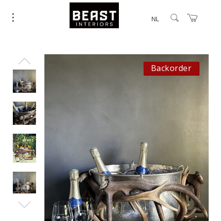
NL
Backorder