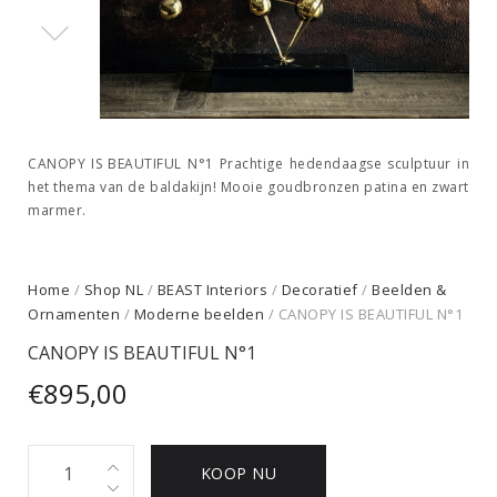
CANOPY IS BEAUTIFUL N°1 Prachtige hedendaagse sculptuur in
het thema van de baldakijn! Mooie goudbronzen patina en zwart
marmer.
Home
/
Shop NL
/
BEAST Interiors
/
Decoratief
/
Beelden &
Ornamenten
/
Moderne beelden
/ CANOPY IS BEAUTIFUL N°1
CANOPY IS BEAUTIFUL N°1
€
895,00
CANOPY
KOOP NU
IS