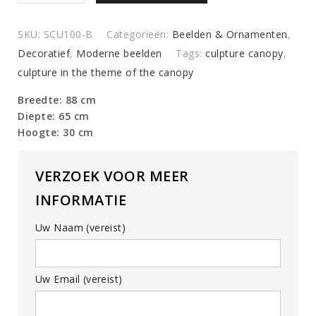
BEAUTIFUL
N°1
SKU:
SCU100-B
Categorieën:
Beelden & Ornamenten
,
quantity
Decoratief
,
Moderne beelden
Tags:
culpture canopy
,
culpture in the theme of the canopy
Breedte: 88 cm
Diepte: 65 cm
Hoogte: 30 cm
VERZOEK VOOR MEER
INFORMATIE
Uw Naam (vereist)
Uw Email (vereist)