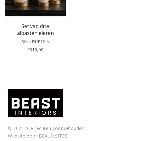
f
i
e
l
Set van drie
d
albasten eieren
e
SKU: DUE12-A
m
€
319,00
p
t
y
.
© 2021 Alle rechten voorbehouden
Website door
BEAUX SITES