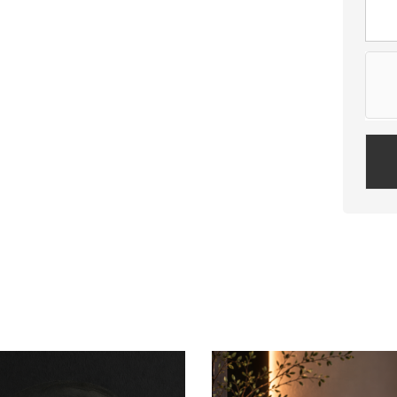
Plea
leav
this
field
empt