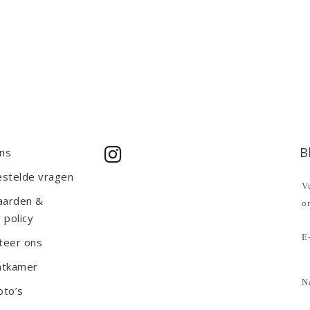
B
ns
estelde vragen
Vu
aarden &
o
 policy
E-
teer ons
htkamer
N
oto’s