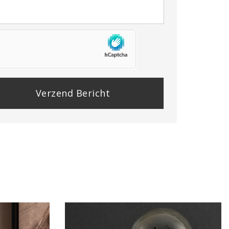
se
e
y.