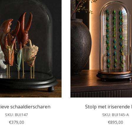
ieve schaaldierscharen
Stolp met iriserende
SKU: BUI147
SKU: BUI145-A
€
379,00
€
895,00