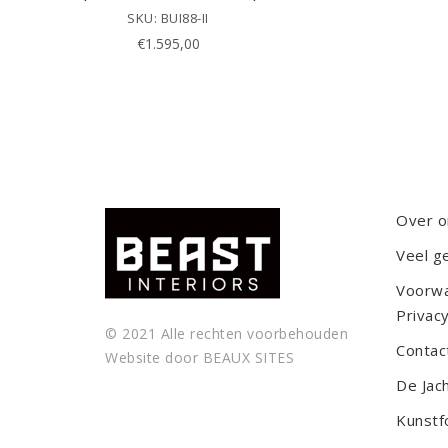
SKU: BUI88-II
€
1.595,00
Over o
Veel g
Voorw
Privacy
© 2021 Alle rechten voorbehouden
Contac
Website door
BEAUX SITES
De Jac
Kunstf