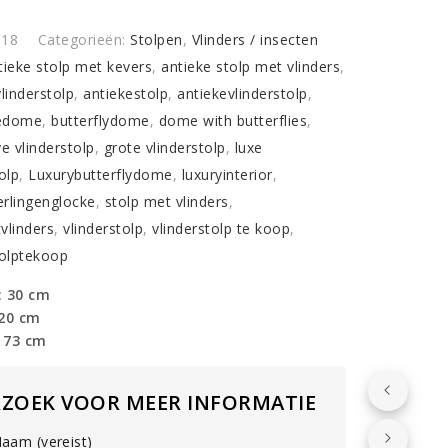
I18
Categorieën:
Stolpen
,
Vlinders / insecten
tieke stolp met kevers
,
antieke stolp met vlinders
,
vlinderstolp
,
antiekestolp
,
antiekevlinderstolp
,
.
iedome
,
butterflydome
,
dome with butterflies
,
y
ve vlinderstolp
,
grote vlinderstolp
,
luxe
olp
,
Luxurybutterflydome
,
luxuryinterior
,
rlingenglocke
,
stolp met vlinders
,
vlinders
,
vlinderstolp
,
vlinderstolp te koop
,
tolptekoop
: 30 cm
 20 cm
 73 cm
RZOEK VOOR MEER INFORMATIE
aam (vereist)