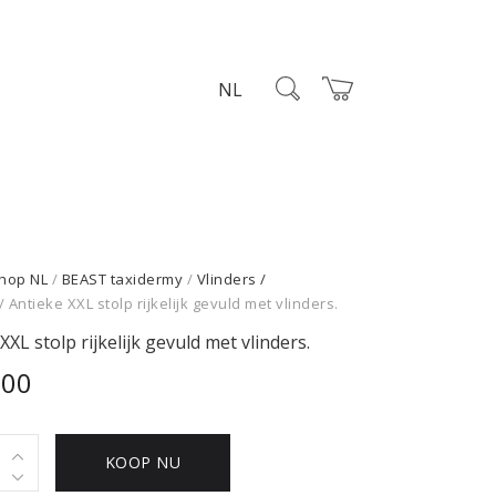
NL
hop NL
/
BEAST taxidermy
/
Vlinders /
/ Antieke XXL stolp rijkelijk gevuld met vlinders.
XXL stolp rijkelijk gevuld met vlinders.
,00
KOOP NU