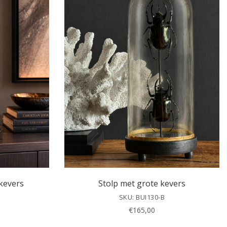
 kevers
Stolp met grote kevers
SKU: BUI130-B
€
165,00