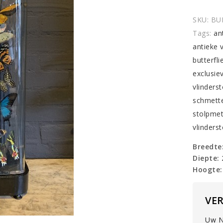
stolp
rijkelijk
SKU:
BU
gevuld
Tags:
an
met
antieke 
vlinders
butterfl
quantit
exclusie
vlinderst
schmette
stolpmet
vlinders
Breedte
Diepte:
Hoogte:
VE
Uw N