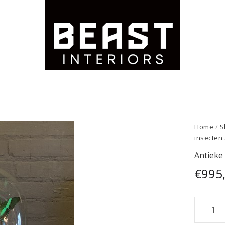
Home
/
S
insecten
Antieke 
€
995
Antieke
XXL