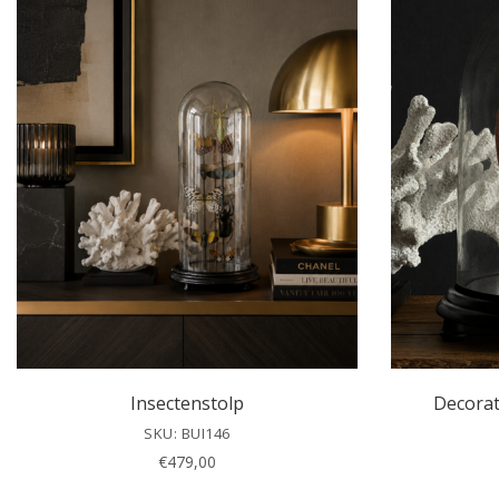
Insectenstolp
Decorat
SKU: BUI146
€
479,00