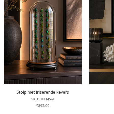
Stolp met iriserende kevers
SKU: BUI145-A
€
895,00