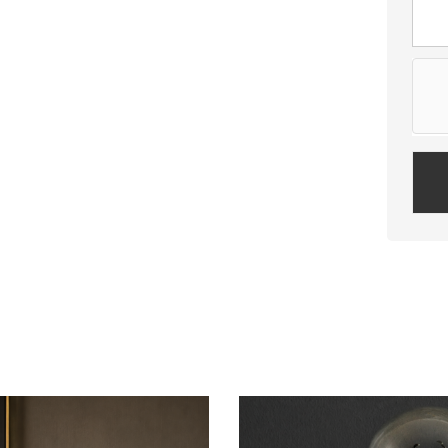
Plea
leav
this
field
empt