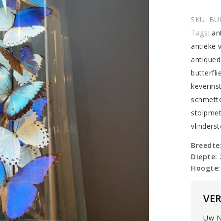
met
Morph
SKU:
BU
mix
Tags:
an
vlinder
antieke 
quantit
antique
butterfli
keverins
schmette
stolpmet
vlinders
Breedte
Diepte:
Hoogte:
VE
Uw N