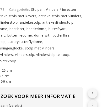
o
I78
Categorieën:
Stolpen
,
Vlinders / insecten
tieke stolp met kevers
,
antieke stolp met vlinders
,
s
vlinderstolp
,
antiekestolp
,
antiekevlinderstolp
,
y
dome
,
beetleart
,
beetledome
,
buterflyart
,
eart
,
butterfliedome
,
dome with butterflies
,
tolp
,
Luxurybutterflydome
,
rlingenglocke
,
stolp met vlinders
,
vlinders
,
vlinderstolp
,
vlinderstolp te koop
,
tolptekoop
: 25 cm
 25 cm
 56 cm
RZOEK VOOR MEER INFORMATIE
aam (vereist)