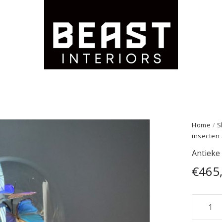
Home
/
S
insecten
Antieke
€
465
Antieke
Stolp