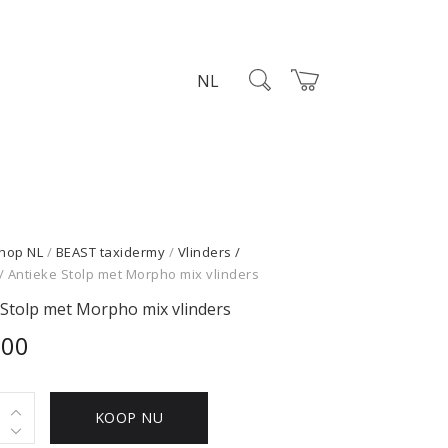
NL
hop NL
/
BEAST taxidermy
/
Vlinders /
/ Antieke Stolp met Morpho mix vlinders
 Stolp met Morpho mix vlinders
,00
KOOP NU