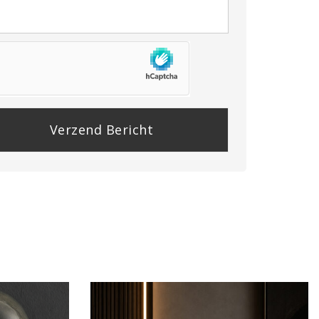
se
e
y.