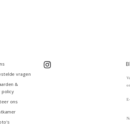
B
ns
estelde vragen
Vu
aarden &
o
 policy
E-
teer ons
htkamer
N
oto’s