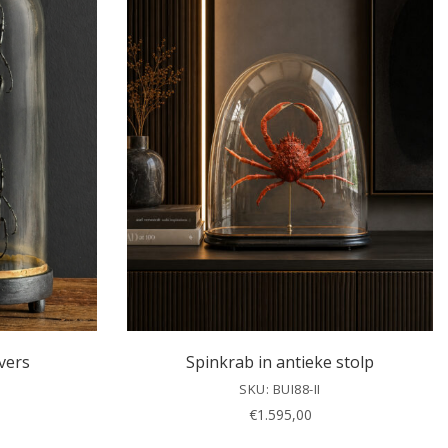
vers
Spinkrab in antieke stolp
SKU: BUI88-II
€
1.595,00