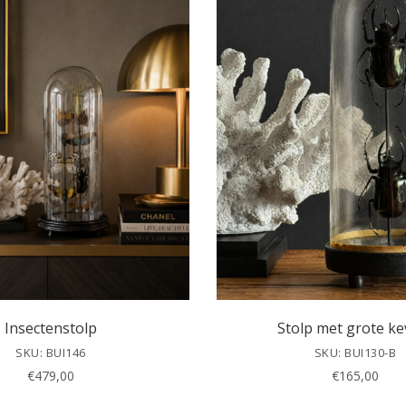
Insectenstolp
Stolp met grote ke
SKU: BUI146
SKU: BUI130-B
€
479,00
€
165,00