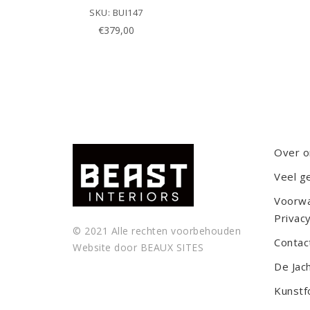
SKU: BUI147
€
379,00
Over o
Veel g
Voorw
Privacy
© 2021 Alle rechten voorbehouden
Contac
Website door
BEAUX SITES
De Jac
Kunstf