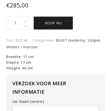
€
285,00
Antieke
KOOP NU
stolp
met
insecten
SKU:
BUI140
Categorieën:
BEAST taxidermy
,
Stolpen
,
quantity
Vlinders / insecten
Breedte: 17 cm
Diepte: 17 cm
Hoogte: 40 cm
VERZOEK VOOR MEER
INFORMATIE
Uw Naam (vereist)