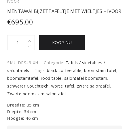
IVOOR
MENTAWAI BIJZETTAFELTJE MET WIELTJES – IVOOR
€
695,00
MENTAWAI
KOOP NU
BIJZETTAFELTJE
MET
WIELTJES
SKU:
DRS43-XH
Categorie:
Tafels / sidetables /
-
salontafels
Tags:
black coffeetable
,
boomstam tafel
,
IVOOR
boomstamtafel
,
rood table
,
salontafel boomstam
,
quantity
schwerer Couchtisch
,
wortel tafel
,
zware salontafel
,
Zwarte boomstam salontafel
Breedte: 35 cm
Diepte: 34 cm
Hoogte: 46 cm