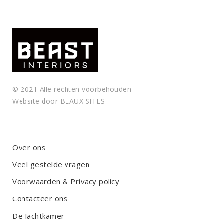
.
© 2021 Alle rechten voorbehouden
Website door
BEAUX SITES
Over ons
Veel gestelde vragen
Voorwaarden & Privacy policy
Contacteer ons
De Jachtkamer