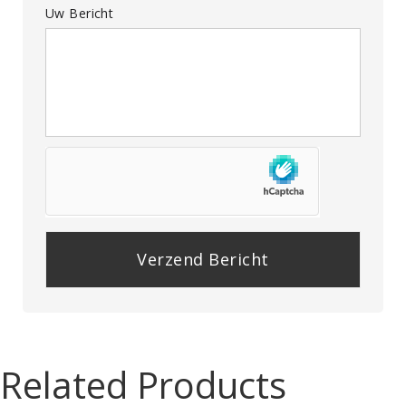
Uw Bericht
P
l
e
a
Related Products
s
e