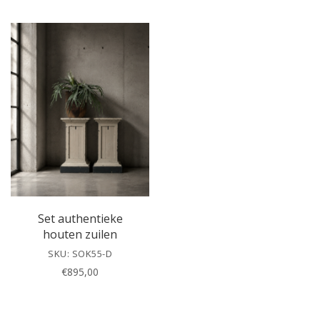
l
e
a
v
e
t
h
i
s
f
i
e
l
Set authentieke
d
houten zuilen
e
SKU: SOK55-D
m
€
895,00
p
t
y