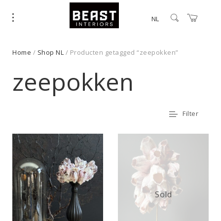
NL
Home
/
Shop NL
/ Producten getagged “zeepokken”
zeepokken
Filter
Sold