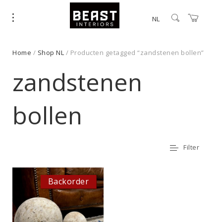
NL
Home
/
Shop NL
/ Producten getagged “zandstenen bollen”
zandstenen
bollen
Filter
Backorder