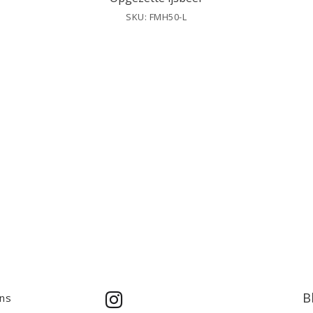
SKU: FMH50-L
B
ns