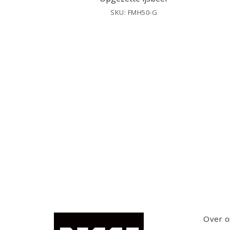
SKU: FMH50-G
Over o