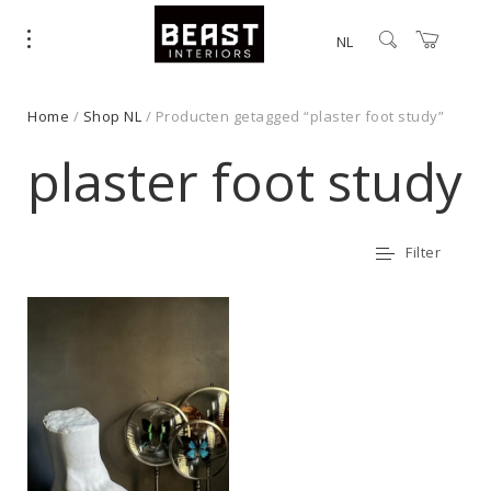
NL
Home
/
Shop NL
/ Producten getagged “plaster foot study”
plaster foot study
Filter