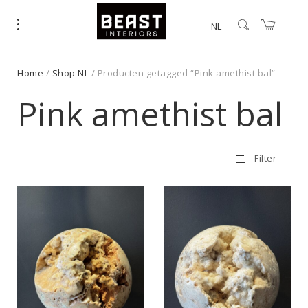
NL
Home
/
Shop NL
/ Producten getagged “Pink amethist bal”
Pink amethist bal
Filter