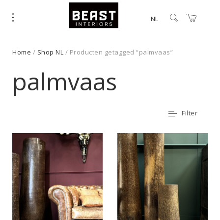
NL
Home
/
Shop NL
/ Producten getagged “palmvaas”
palmvaas
Filter