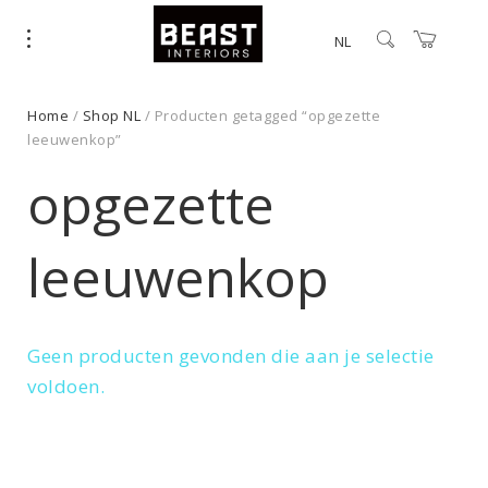
NL
Home
/
Shop NL
/ Producten getagged “opgezette
leeuwenkop”
opgezette
leeuwenkop
Geen producten gevonden die aan je selectie
voldoen.