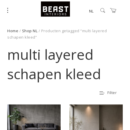
NL
Home
/
Shop NL
/ Producten getagged “multi layered
schapen kleed”
multi layered
schapen kleed
Filter