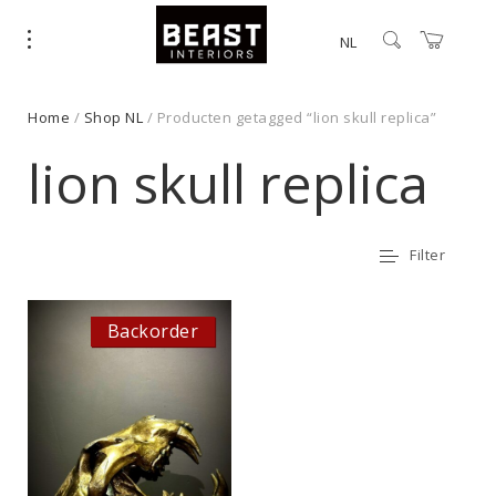
NL
Home
/
Shop NL
/ Producten getagged “lion skull replica”
lion skull replica
Filter
Backorder