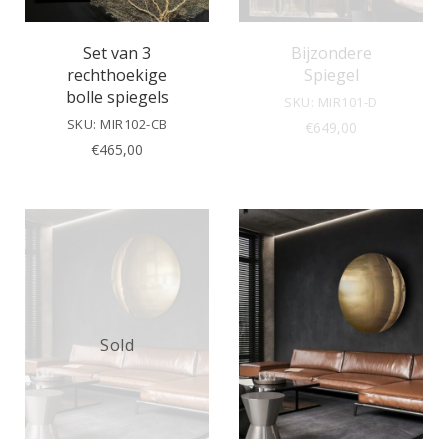
Set van 3
Bijzondere
rechthoekige
Spiegel
bolle spiegels
SKU: MIR101-D
SKU: MIR102-CB
€
649,00
€
465,00
Sold