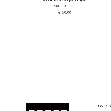
SKU: SKB01-F
€
150,00
Over o