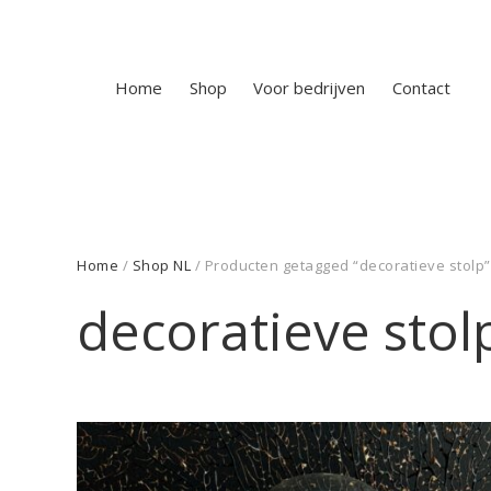
Home
Shop
Voor bedrijven
Contact
Home
/
Shop NL
/ Producten getagged “decoratieve stolp”
decoratieve stol