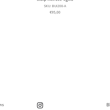
SKU: BUI200-A
€
95,00
B
ns