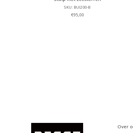
SKU: BUI200-B
€
95,00
Over o