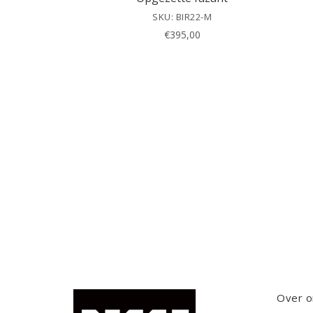
SKU: BIR22-M
€
395,00
Over o