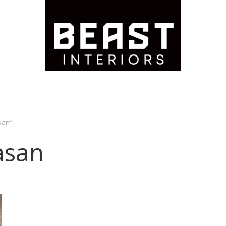
san”
asan