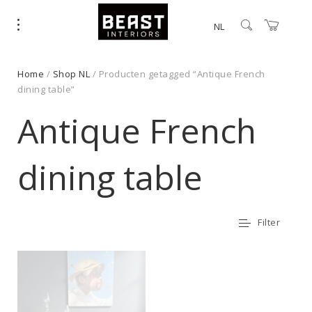
NL
Home
/
Shop NL
/ Producten getagged “Antique French
dining table”
Antique French
dining table
Filter