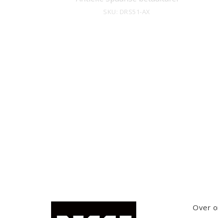
SKU: DRS51-AX
Over o