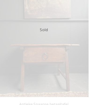
Sold
Antieke Spaanse betaaltafel