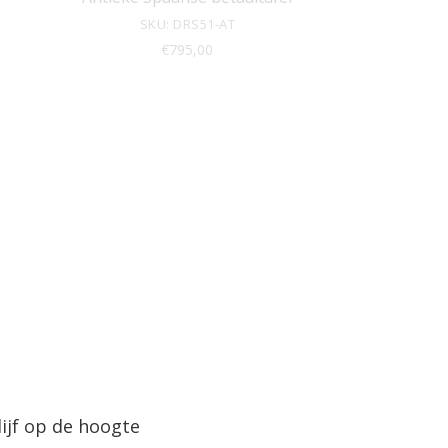
SKU: DRS51-AT
€
795,00
lijf op de hoogte