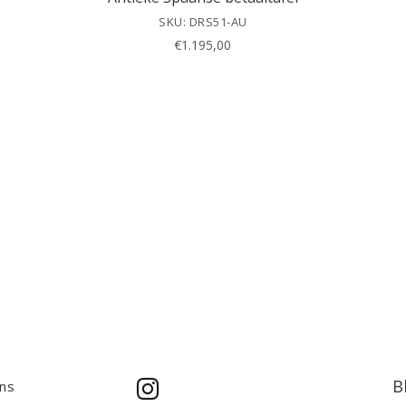
SKU: DRS51-AU
€
1.195,00
B
ns