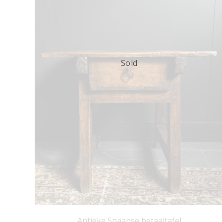
Sold
Antieke Spaanse betaaltafel