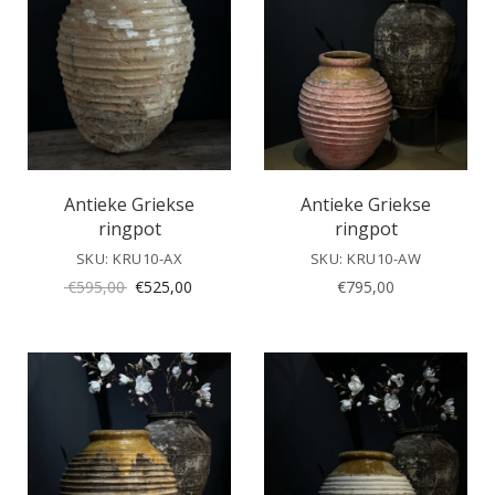
Antieke Griekse
Antieke Griekse
ringpot
ringpot
SKU: KRU10-AX
SKU: KRU10-AW
Oorspronkelijke
Huidige
€
595,00
€
525,00
€
795,00
prijs
prijs
was:
is:
€595,00.
€525,00.