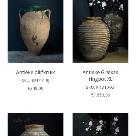
Antieke olijfkruik
Antieke Griekse
ringpot XL
SKU: KRU10-BJ
SKU: KRU10-AY
€
249,00
€
1.650,00
12% Off.