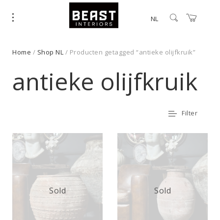
NL
Home
/
Shop NL
/ Producten getagged “antieke olijfkruik”
antieke olijfkruik
Filter
Sold
Sold