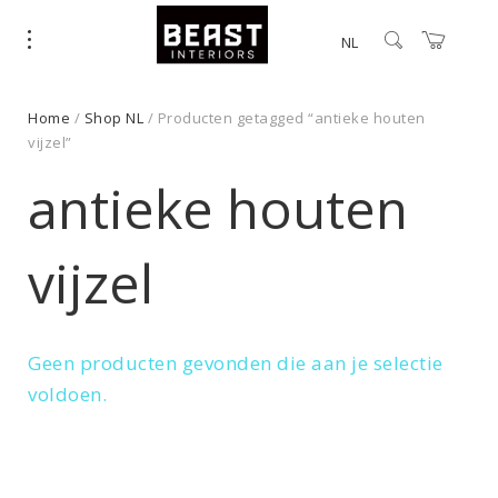
NL
Home
/
Shop NL
/ Producten getagged “antieke houten
vijzel”
antieke houten
vijzel
Geen producten gevonden die aan je selectie
voldoen.