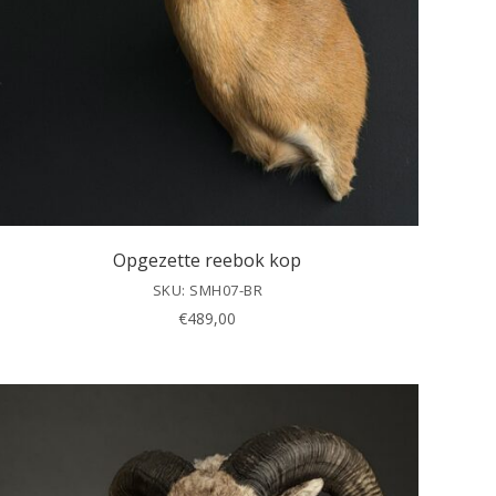
Opgezette reebok kop
SKU: SMH07-BR
€
489,00