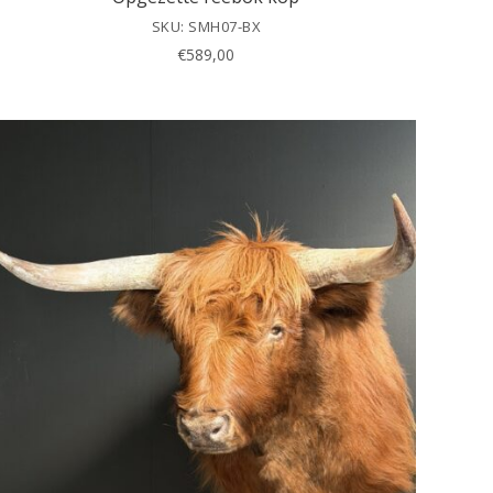
SKU: SMH07-BX
€
589,00