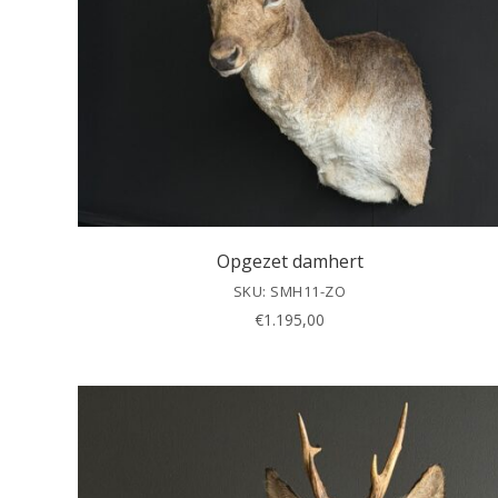
Opgezet damhert
SKU: SMH11-ZO
€
1.195,00