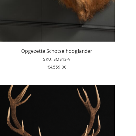
Opgezette Schotse hooglander
SKU: SMS13-V
€
4.559,00