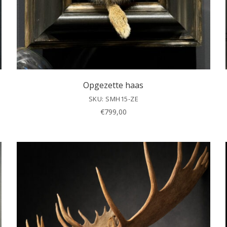
Opgezette haas
SKU: SMH15-ZE
€
799,00