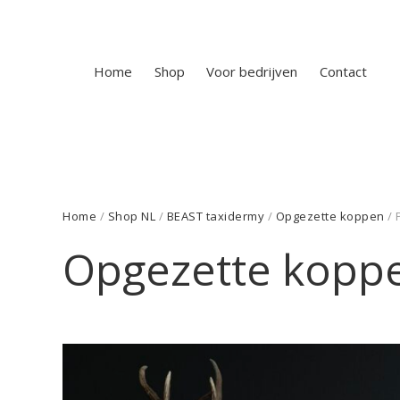
Home
Shop
Voor bedrijven
Contact
Home
/
Shop NL
/
BEAST taxidermy
/
Opgezette koppen
/ 
Opgezette kopp