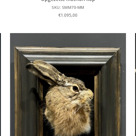
SKU: SMM70-MM
€
1.095,00