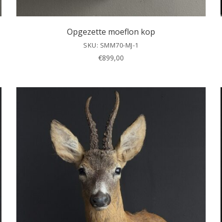
Opgezette moeflon kop
SKU: SMM70-MJ-1
€
899,00