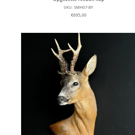
SKU: SMH07-BY
€
695,00