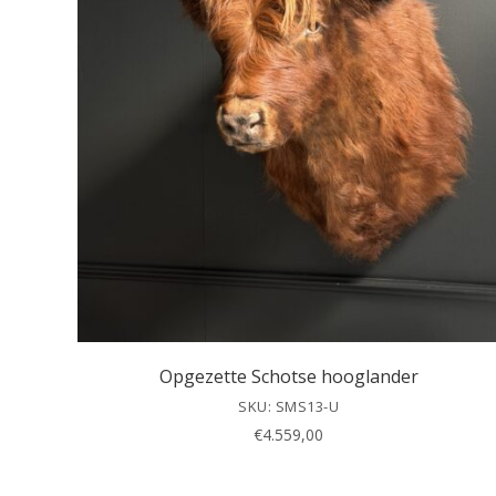
Opgezette Schotse hooglander
SKU: SMS13-U
€
4.559,00