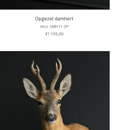
Opgezet damhert
SKU: SMH11-ZP
€
1.195,00