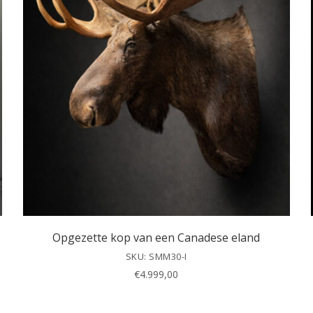
Opgezette kop van een Canadese eland
SKU: SMM30-I
€
4.999,00