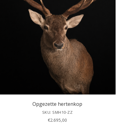
Opgezette hertenkop
SKU: SMH10-ZZ
€
2.695,00