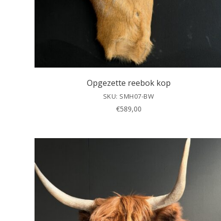
Opgezette reebok kop
SKU: SMH07-BW
€
589,00