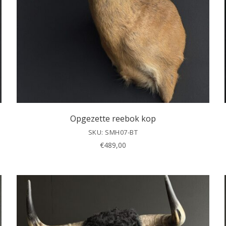
Opgezette reebok kop
SKU: SMH07-BT
€
489,00