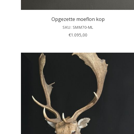
Opgezette moeflon kop
SKU: SMM70-ML
€
1.095,00