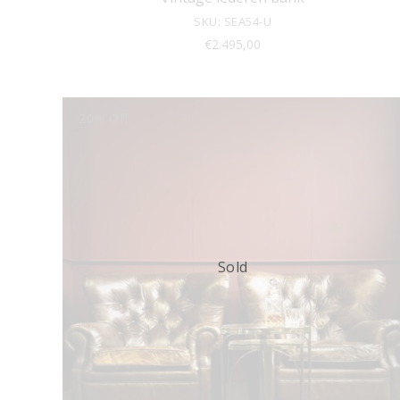
SKU: SEA54-U
€
2.495,00
20% Off.
Sold