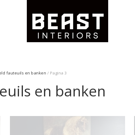
eld fauteuils en banken
/ Pagina 3
teuils en banken