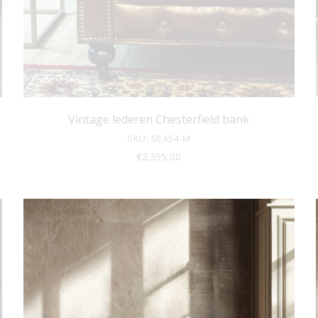
Vintage lederen Chesterfield bank
SKU: SEA54-M
€
2.395,00