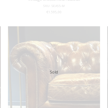
SKU: SEA55-M
€
1.595,00
Sold