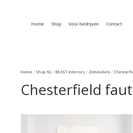
Home
Shop
Voor bedrijven
Contact
Home
/
Shop NL
/
BEAST Interiors
/
Zitmeubels
/
Chesterfi
Chesterfield fau