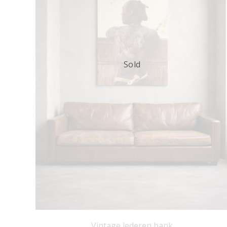
Sold
Vintage lederen bank