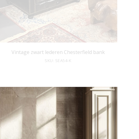
Vintage zwart lederen Chesterfield bank
SKU: SEA54-K