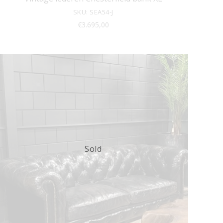
SKU: SEA54-J
€
3.695,00
Sold