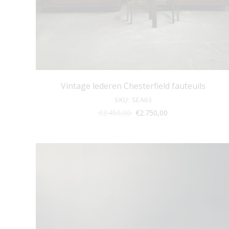
Vintage lederen Chesterfield fauteuils
SKU: SEA63
Oorspronkelijke
Huidige
€
3.450,00
€
2.750,00
prijs
prijs
was:
is:
€3.450,00.
€2.750,00.