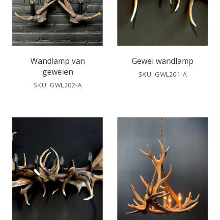
Wandlamp van
Gewei wandlamp
geweien
SKU: GWL201-A
SKU: GWL202-A