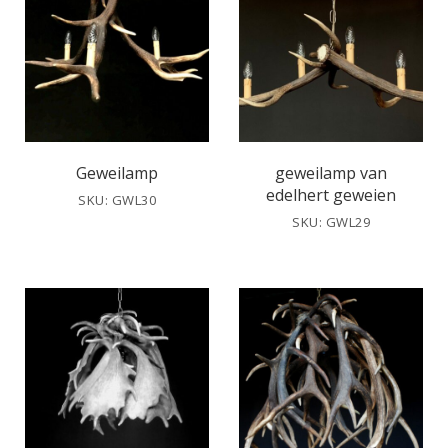
Geweilamp
geweilamp van
edelhert geweien
SKU: GWL30
SKU: GWL29