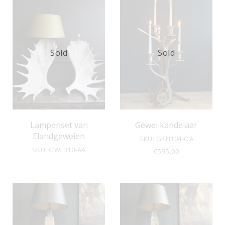
Sold
Sold
Lampenset van
Gewei kandelaar
Elandgeweien
SKU: GKH104-OA
SKU: GWL310-AA
€
595,00