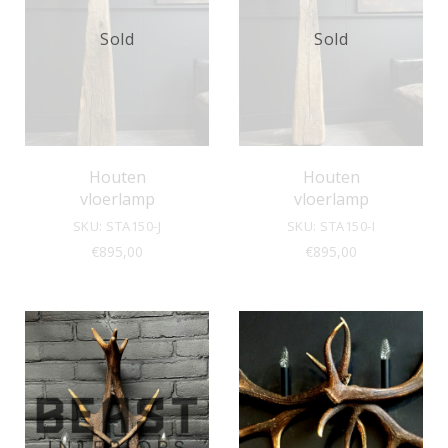
Sold
Sold
Houten
Houten
vloerlamp
vloerlamp
SKU: STA150-J
SKU: STA150-I
€
895,00
€
895,00