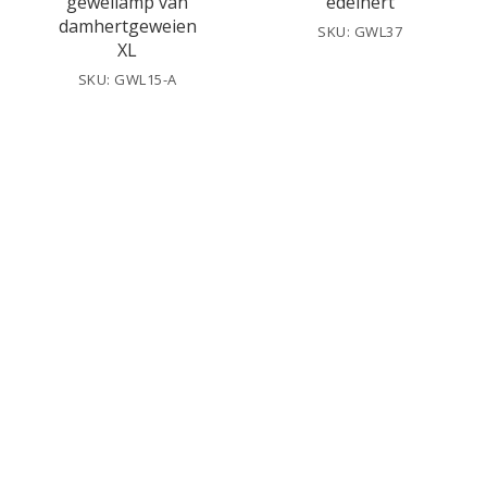
geweilamp van
edelhert
damhertgeweien
SKU: GWL37
XL
SKU: GWL15-A
Design
Moderne
geweilamp
geweilamp