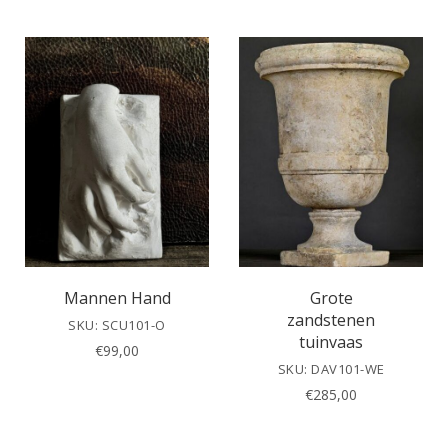
Mannen Hand
Grote
zandstenen
SKU: SCU101-O
tuinvaas
€
99,00
SKU: DAV101-WE
€
285,00