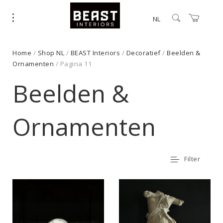
NL
Home
/
Shop NL
/
BEAST Interiors
/
Decoratief
/
Beelden &
Ornamenten
/ Pagina 11
Beelden &
Ornamenten
Filter