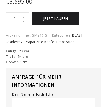
€
3.595,00
Präparierter
JETZT KAUFEN
Kopf
eines
Zebra-
Artikelnummer:
SMZ10-S
Kategorien:
BEAST
Fohlens
taxidermy
,
Präparierte Köpfe, Präparaten
quantity
Länge: 20 cm
Tiefe: 54 cm
Höhe: 55 cm
ANFRAGE FÜR MEHR
INFORMATIONEN
Dein Name (erforderlich)