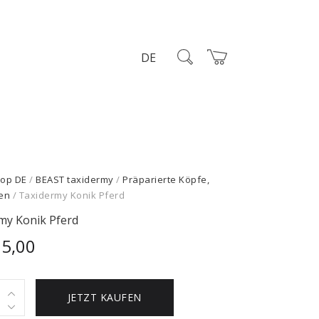
DE
op DE
/
BEAST taxidermy
/
Präparierte Köpfe,
en
/ Taxidermy Konik Pferd
my Konik Pferd
95,00
rmy
JETZT KAUFEN