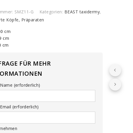
y
nummer:
SMZ11-G
Kategorien:
BEAST taxidermy
,
rte Köpfe, Präparaten
40 cm
79 cm
0 cm
FRAGE FÜR MEHR
FORMATIONEN
Name (erforderlich)
Email (erforderlich)
rnehmen