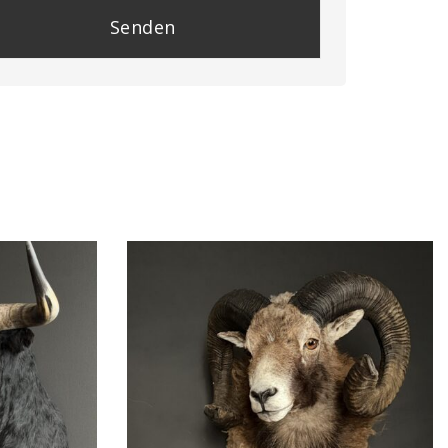
se
e
y.