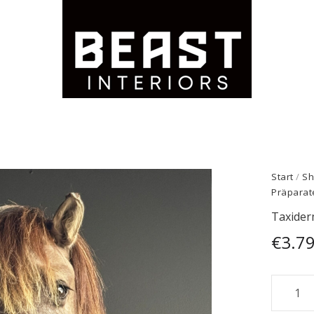
Start
/
Sh
Präparat
Taxider
€
3.7
Taxide
Konik