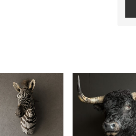
Plea
leav
this
field
empt