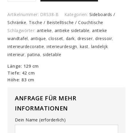
quantity
Artikelnummer:
DRS38-B
Kategorien:
Sideboards /
Schränke
,
Tische / Beistelltische / Couchtische
Schlagwörter:
antieke
,
antieke sidetable
,
antieke
wandtafel
,
antique
,
closset
,
dark
,
dresser
,
dressoir
,
interieurdecoratie
,
interieurdesign
,
kast
,
landelijk
interieur
,
patina
,
sidetable
Länge: 129 cm
Tiefe: 42 cm
Höhe: 83 cm
ANFRAGE FÜR MEHR
INFORMATIONEN
Dein Name (erforderlich)