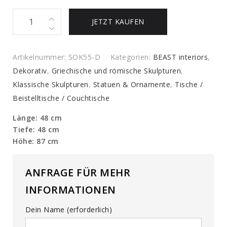
Set
JETZT KAUFEN
aus
authentischen
Holzsäulen
Artikelnummer:
SOK55-D
Kategorien:
BEAST interiors
,
quantity
Dekorativ
,
Griechische und römische Skulpturen
,
Klassische Skulpturen
,
Statuen & Ornamente
,
Tische /
Beistelltische / Couchtische
Länge: 48 cm
Tiefe: 48 cm
Höhe: 87 cm
ANFRAGE FÜR MEHR
INFORMATIONEN
Dein Name (erforderlich)