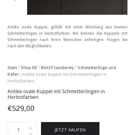
Antike ovale Kuppel, gefüllt mit einer Mischung aus bunten
Schmetterlingen in Herbstfarben. Wir können die Kuppeln mit
Schmetterlingen nach Ihren Wünschen anfertigen. Fragen Sie
nach den Möglichkeiten.
Start
/
Shop DE
/
BEAST taxidermy
/
Schmetterlinge und
Käfer
/ Antike ovale Kuppel mit Schmetterlingen in
Herbstfarben
Antike ovale Kuppel mit Schmetterlingen in
Herbstfarben
€
529,00
Antike
JETZT KAUFEN
ovale