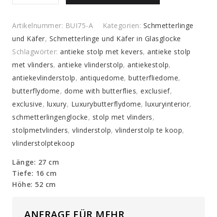
Kuppel
mit
Artikelnummer:
BUI75-A
Kategorien:
Schmetterlinge
Schmetterlingen
und Käfer
,
Schmetterlinge und Käfer in Glasglocke
in
Schlagwörter:
antieke stolp met kevers
,
antieke stolp
Herbstfarben
met vlinders
,
antieke vlinderstolp
,
antiekestolp
,
quantity
antiekevlinderstolp
,
antiquedome
,
butterfliedome
,
butterflydome
,
dome with butterflies
,
exclusief
,
exclusive
,
luxury
,
Luxurybutterflydome
,
luxuryinterior
,
schmetterlingenglocke
,
stolp met vlinders
,
stolpmetvlinders
,
vlinderstolp
,
vlinderstolp te koop
,
vlinderstolptekoop
Länge: 27 cm
Tiefe: 16 cm
Höhe: 52 cm
ANFRAGE FÜR MEHR