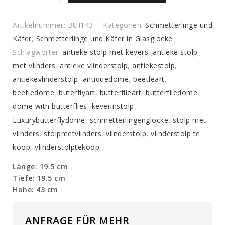
mit
Schmetterlingen
Artikelnummer:
BUI143
Kategorien:
Schmetterlinge und
quantity
Käfer
,
Schmetterlinge und Käfer in Glasglocke
Schlagwörter:
antieke stolp met kevers
,
antieke stolp
met vlinders
,
antieke vlinderstolp
,
antiekestolp
,
antiekevlinderstolp
,
antiquedome
,
beetleart
,
beetledome
,
buterflyart
,
butterflieart
,
butterfliedome
,
dome with butterflies
,
keverinstolp
,
Luxurybutterflydome
,
schmetterlingenglocke
,
stolp met
vlinders
,
stolpmetvlinders
,
vlinderstolp
,
vlinderstolp te
koop
,
vlinderstolptekoop
Länge: 19.5 cm
Tiefe: 19.5 cm
Höhe: 43 cm
ANFRAGE FÜR MEHR