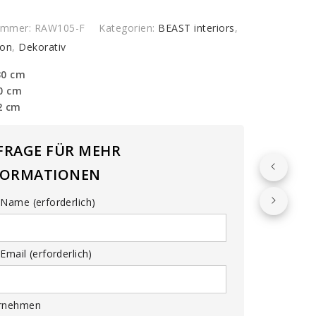
y
nummer:
RAW105-F
Kategorien:
BEAST interiors
,
ion
,
Dekorativ
30 cm
30 cm
2 cm
FRAGE FÜR MEHR
FORMATIONEN
Name (erforderlich)
Email (erforderlich)
rnehmen