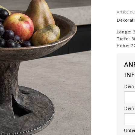
quantit
Artikel
Dekorat
Länge: 
Tiefe: 
Höhe: 2
AN
IN
Dein 
Dein 
Unte