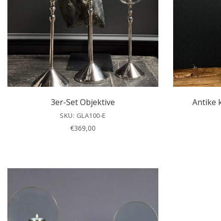
3er-Set Objektive
Antike 
SKU: GLA100-E
€
369,00