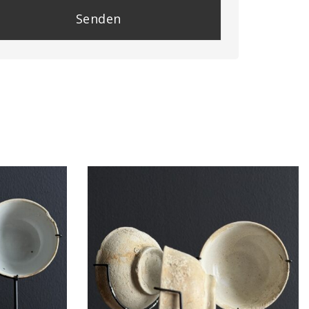
se
e
y.