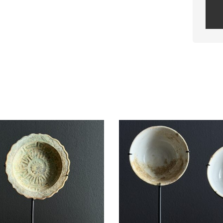
Plea
leav
this
field
empt