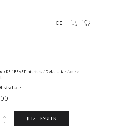
DE
op DE
/
BEAST interiors
/
Dekorativ
/ Antike
le
Obstschale
,00
JETZT KAUFEN
hale