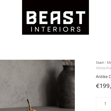
Start
/
Sh
Obstscha
Antike 
€
199
Antike
Obstsc