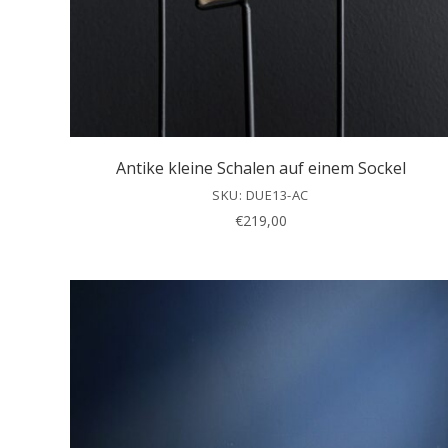
Antike kleine Schalen auf einem Sockel
SKU: DUE13-AC
€
219,00