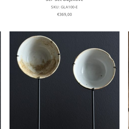
SKU: GLA100-E
€
369,00