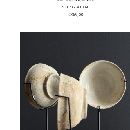
SKU: GLA100-F
€
369,00