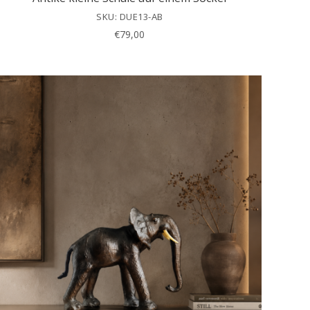
SKU: DUE13-AB
€
79,00