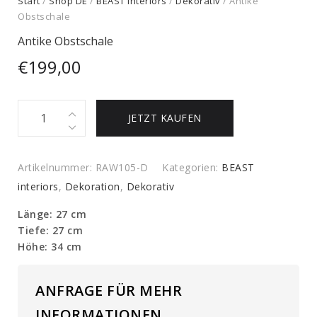
Start
/
Shop DE
/
BEAST interiors
/
Dekorativ
/ Antike
Obstschale
Antike Obstschale
€
199,00
Antike
JETZT KAUFEN
Obstschale
quantity
Artikelnummer:
RAW105-D
Kategorien:
BEAST
interiors
,
Dekoration
,
Dekorativ
Länge: 27 cm
Tiefe: 27 cm
Höhe: 34 cm
ANFRAGE FÜR MEHR
INFORMATIONEN