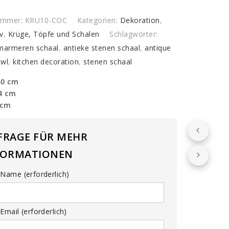
l
y
nummer:
KRU10-COC
Kategorien:
Dekoration
,
v
,
Krüge, Töpfe und Schalen
Schlagwörter:
 marmeren schaal
,
antieke stenen schaal
,
antique
owl
,
kitchen decoration
,
stenen schaal
50 cm
64 cm
 cm
FRAGE FÜR MEHR
FORMATIONEN
Name (erforderlich)
Email (erforderlich)