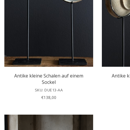
Antike kleine Schalen auf einem
Antike k
Sockel
SKU: DUE13-AA
€
138,00