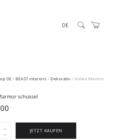
DE
op DE
/
BEAST interiors
/
Dekorativ
/ Antike Marmor
Marmor schüssel
,00
JETZT KAUFEN
r