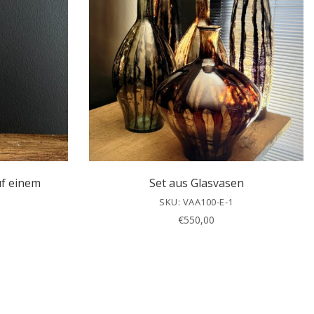
uf einem
Set aus Glasvasen
SKU: VAA100-E-1
€
550,00