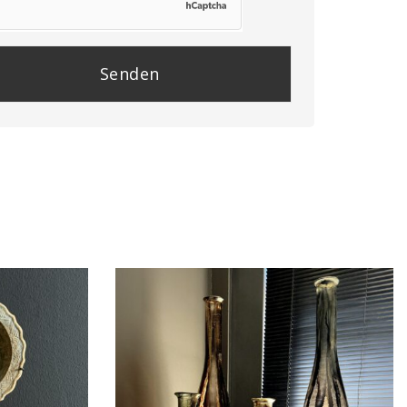
se
e
y.