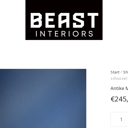
Start
/
Sh
schüssel
Antike 
€
245
Antike
Marmo