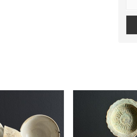
Plea
leav
this
field
empt