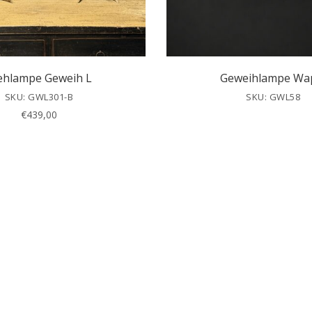
ehlampe Geweih L
Geweihlampe Wap
SKU: GWL301-B
SKU: GWL58
€
439,00