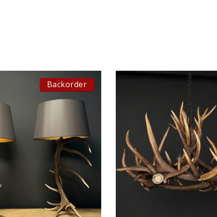
this
field
empt
Backorder