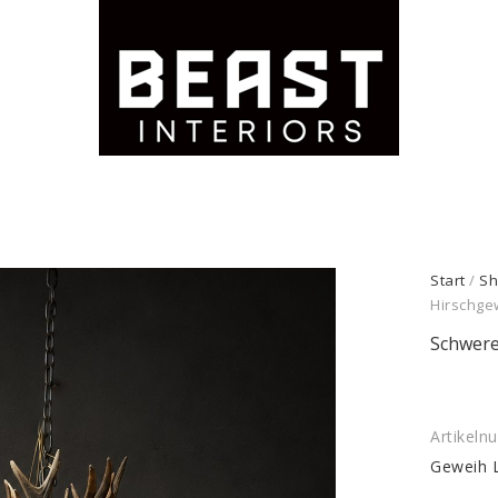
Start
/
Sh
Hirschge
Schwere
Artikel
Geweih 