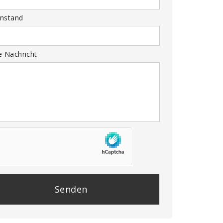
nstand
e Nachricht
se
e