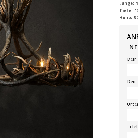
Länge: 
Tiefe: 
Höhe: 9
AN
IN
Dein 
Dein 
Unte
Tele