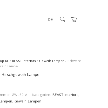
DE
op DE
/
BEAST interiors
/
Geweih Lampen
/ Schwere
weih Lampe
 Hirschgeweih Lampe
nummer:
GWL60-A
Kategorien:
BEAST interiors
,
Lampen
,
Geweih Lampen