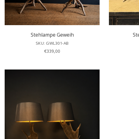
Stehlampe Geweih
St
SKU: GWL301-AB
€
339,00