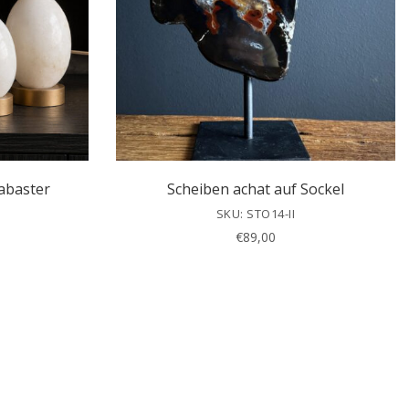
labaster
Scheiben achat auf Sockel
SKU: STO14-II
€
89,00