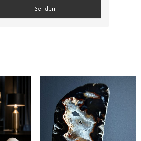
se
e
y.