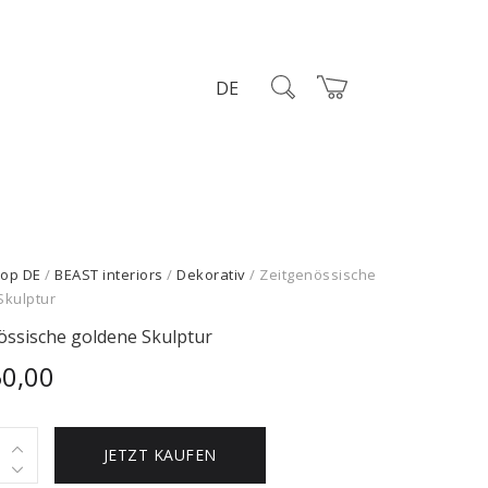
DE
op DE
/
BEAST interiors
/
Dekorativ
/ Zeitgenössische
Skulptur
össische goldene Skulptur
50,00
össische
JETZT KAUFEN
e