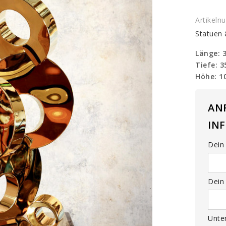
Skulptu
quantit
Artikel
Statuen
Länge: 
Tiefe: 
Höhe: 1
AN
IN
Dein 
Dein 
Unte