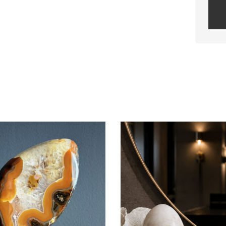
Plea
leav
this
field
empt