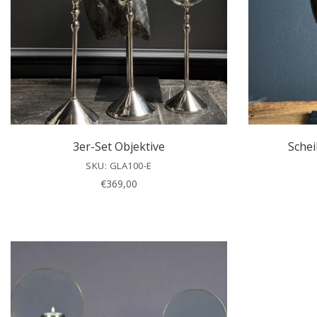
3er-Set Objektive
Schei
SKU: GLA100-E
€
369,00