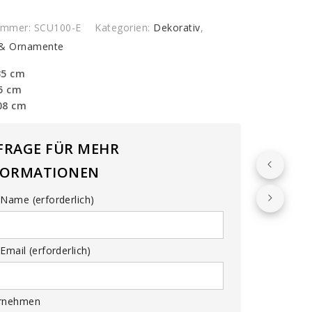
r
y
nummer:
SCU100-E
Kategorien:
Dekorativ
,
 & Ornamente
35 cm
35 cm
08 cm
FRAGE FÜR MEHR
FORMATIONEN
Name (erforderlich)
Email (erforderlich)
rnehmen