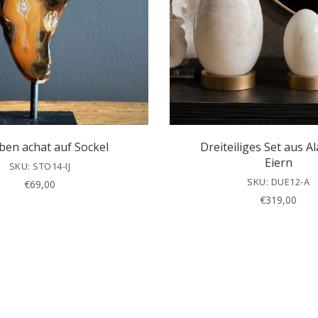
ben achat auf Sockel
Dreiteiliges Set aus A
Eiern
SKU: STO14-IJ
SKU: DUE12-A
€
69,00
€
319,00