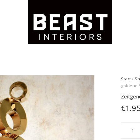
Start
/
Sh
goldene 
Zeitgen
€
1.9
Zeitgen
golden