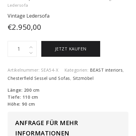
Ledersofa
Vintage Ledersofa
€
2.950,00
Vintage
JETZT KAUFEN
Ledersofa
quantity
Artikelnummer:
SEA54-X
Kategorien:
BEAST interiors
,
Chesterfield Sessel und Sofas
,
Sitzmöbel
Länge: 200 cm
Tiefe: 110 cm
Höhe: 90 cm
ANFRAGE FÜR MEHR
INFORMATIONEN